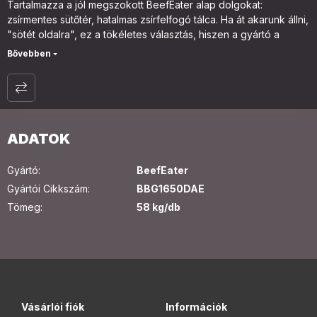
Tartalmazza a jól megszokott BeefEater alap dolgokat:
zsírmentes sütőtér, hatalmas zsírfelfogó tálca. Ha át akarunk állni,
"sötét oldalra", ez a tökéletes választás, hiszen a gyártó a
rozsdamentes acélt DARK GREY fényezésre cserélte. Klasszikus
öntöttvas égőfejeket tartalmaz, amik egyenként 4,2 Kw
teljesítményűek. Duplafalú felső sütőtér segít a sütésben és
biztosítja a megfelelő légmozgást, hogy tökéletes ételek
készülhessenek. Kinézetre egyszerre modern és klasszikus,
finom vonalvezetéssel. Kémlelő nyílásnak köszönhetően
ADATOK
folyamatosan nyomon követhetjük a folyamatot, hőveszteség
nélkül. Ez modell 5 égőfejet tartalmaz.
Gyártó
:
BeefEater
Gyártói Cikkszám
:
BBG1650DAE
Tömeg:
58 kg/db
Vásárlói fiók
Információk