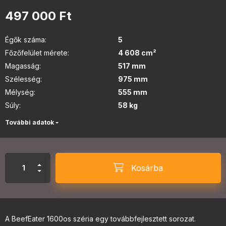
497 000
Ft
Égők száma
:
5
Főzőfelület mérete
:
4 608 cm²
Magasság
:
517 mm
Szélesség
:
975 mm
Mélység
:
555 mm
Súly
:
58 kg
További adatok
Kosárba
A BeefEater 1600os széria egy továbbfejlesztett sorozat.