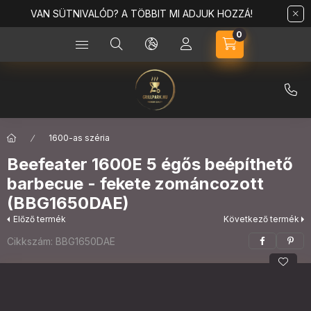
VAN SÜTNIVALÓD? A TÖBBIT MI ADJUK HOZZÁ!
0
Kosárban lévő t
1600-as széria
Beefeater 1600E 5 égős beépíthető
barbecue - fekete zománcozott
(BBG1650DAE)
Előző termék
Következő termék
Cikkszám:
BBG1650DAE