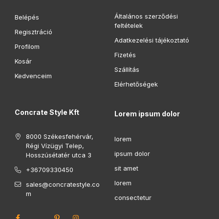
Általános szerződési
Belépés
feltételek
Regisztráció
Adatkezelési tájékoztató
Profilom
Fizetés
Kosár
Szállítás
Kedvenceim
Elérhetőségek
Concrate Style Kft
Lorem ipsum dolor
8000 Székesfehérvár,
lorem
Régi Vízügyi Telep,
ipsum dolor
Hosszúsétatér utca 3
sit amet
+36709330450
lorem
sales@concratestyle.co
m
consectetur